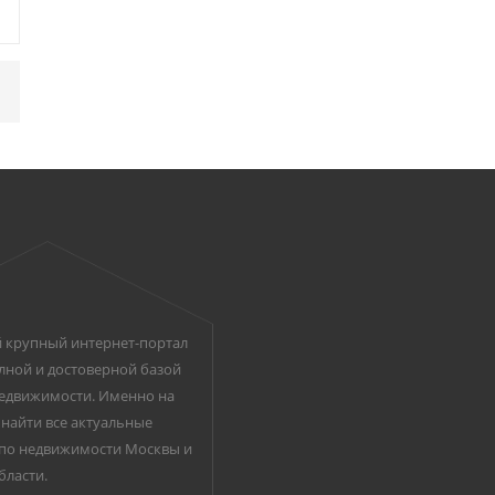
 крупный интернет-портал
лной и достоверной базой
едвижимости. Именно на
найти все актуальные
по недвижимости Москвы и
бласти.