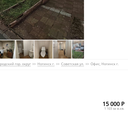
родский гор. округ
Ногинск г.
Советская ул.
Офис, Ногинск г.
15 000 Р
1 103 за м.кв.