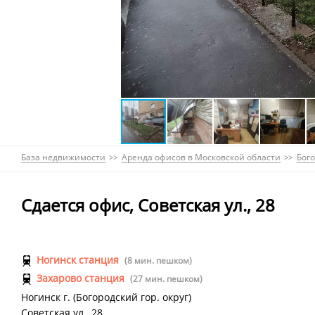
База недвижимости
Аренда офисов в Московской области
Бого
Сдается офис, Советская ул., 28
Ногинск станция
(8 мин. пешком)
Захарово станция
(27 мин. пешком)
Ногинск г.
(
Богородский гор. округ
)
Советская ул.
,
28